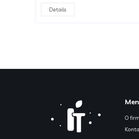
Details
Men
O fir
Konta