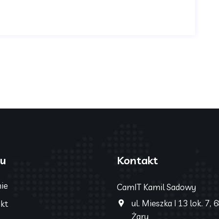
u
Kontakt
mie
CamIT Kamil Sadowy
ul. Mieszka I 13 lok. 7,
kt
Żary