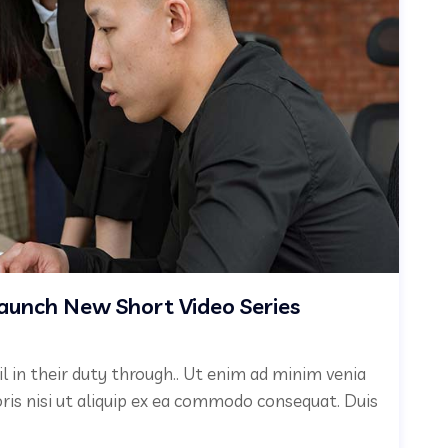
aunch New Short Video Series
il in their duty through.. Ut enim ad minim venia
oris nisi ut aliquip ex ea commodo consequat. Duis