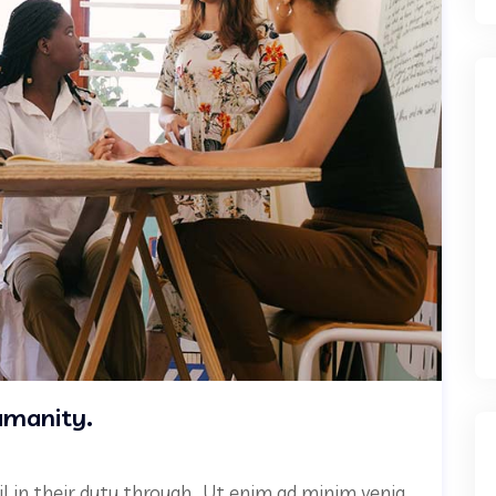
umanity.
il in their duty through.. Ut enim ad minim venia