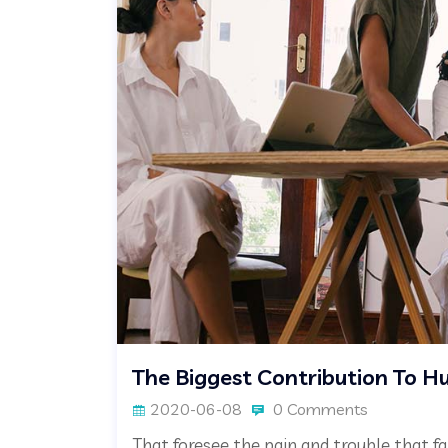
The Biggest Contribution To H
2020-06-08
0 Comments
That foresee the pain and trouble that fa