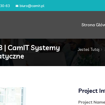
-30-63
biuro@camit.pl
Strona Głó
8 | CamIT Systemy
Jesteś Tutaj
atyczne
Project I
Project Name