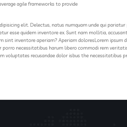
everage agile frameworks to provide
ipisicing elit. Delectus, natus numquam unde qui pariatur
netur esse quidem inventore ex. Sunt nam mollitia, accusa
m sint inventore aperiam? Aperiam doloresLorem ipsum dolo
 porro necessitatibus harum libero commodi rem veritatis 
ium voluptates recusandae dolor isbus the necessitatibus 