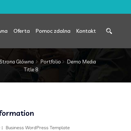
wna
Oferta
Pomoc zdalna
Kontakt
Strona Główna
Portfolio
Demo Media
Title 8
nformation
 :
Business WordPress Template