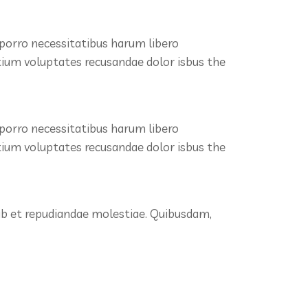
 porro necessitatibus harum libero
ntium voluptates recusandae dolor isbus the
 porro necessitatibus harum libero
ntium voluptates recusandae dolor isbus the
 ab et repudiandae molestiae. Quibusdam,